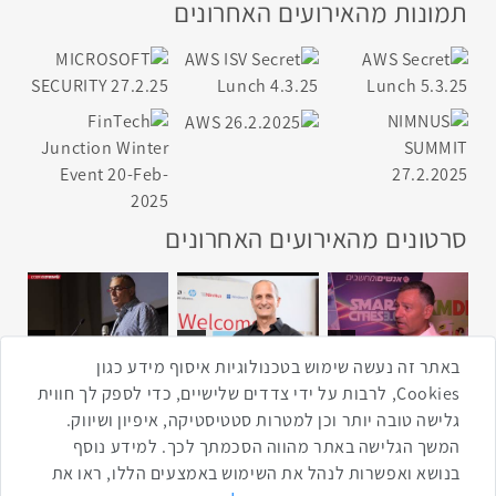
תמונות מהאירועים האחרונים
סרטונים מהאירועים האחרונים
1:43
2:33
4:00
כנס ערים חכמות
כנס מפעיל
כנס בריאות דיגיטלית
באתר זה נעשה שימוש בטכנולוגיות איסוף מידע כגון
Cookies, לרבות על ידי צדדים שלישיים, כדי לספק לך חווית
גלישה טובה יותר וכן למטרות סטטיסטיקה, איפיון ושיווק.
2:32
1:14
3:52
המשך הגלישה באתר מהווה הסכמתך לכך. למידע נוסף
כנס RPA
כנס בינת יערות הכרמל
כנס F5
בנושא ואפשרות לנהל את השימוש באמצעים הללו, ראו את